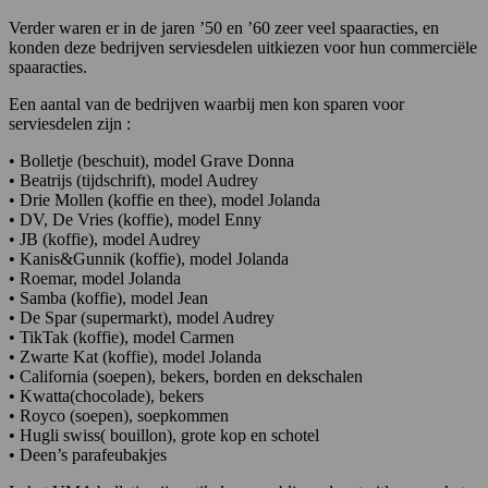
Verder waren er in de jaren ’50 en ’60 zeer veel spaaracties, en
konden deze bedrijven serviesdelen uitkiezen voor hun commerciële
spaaracties.
Een aantal van de bedrijven waarbij men kon sparen voor
serviesdelen zijn :
• Bolletje (beschuit), model Grave Donna
• Beatrijs (tijdschrift), model Audrey
• Drie Mollen (koffie en thee), model Jolanda
• DV, De Vries (koffie), model Enny
• JB (koffie), model Audrey
• Kanis&Gunnik (koffie), model Jolanda
• Roemar, model Jolanda
• Samba (koffie), model Jean
• De Spar (supermarkt), model Audrey
• TikTak (koffie), model Carmen
• Zwarte Kat (koffie), model Jolanda
• California (soepen), bekers, borden en dekschalen
• Kwatta(chocolade), bekers
• Royco (soepen), soepkommen
• Hugli swiss( bouillon), grote kop en schotel
• Deen’s parafeubakjes