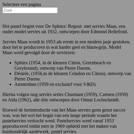
Selecteer een pagina
Het pastel begint voor De Sphinx/ Regout met servies Maas, een
ouder model servies uit 1932, ontworpen door Edmond Bellefroid.
Servies Maas wordt in 1953 als eerste in een modern jasje gestoken,
door het te produceren in wat harder geel en blauwgrijs. Model
Maas werd gevolgd door de serviezen:
Sphinx (1954, in de kleuren Citron, Greenbeach en
Greyhound), ontwerp van Pierre Daems.
Désirée, (1956,in de kleuren Celadon en Citron), ontwerp van
Pierre Daems.
Amsterdam (1959 en exclusief voor V&D).
Hierna volgen nog servies series Charmant (1959), Carmen (1959)
en Aïda (1962), alle drie ontworpen door Otmar Lochschmidt.
Hoewel de herintroductie van het Maas servies geen groot succes
was, was het wel het begin van een lange periode waarin het
pastelservies verkocht werd. Pastelservies werd vanaf 1953
geproduceerd totdat men in 1969 ophield met het maken van
huishoudelijk aardewerk. pastel servies.