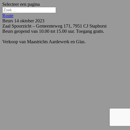
Selecteer een pagina
Route
Beurs 14 oktober 2023
Zaal Spoorzicht – Gemeenteweg 171, 7951 CJ Staphorst
Beurs geopend van 10.00 tot 15.00 uur. Toegang gratis.
Verkoop van Maastrichts Aardewerk en Glas.